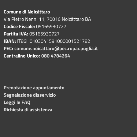
Comune di Noicàttaro
Via Pietro Nenni 11, 70016 Noicàttaro BA
Codice Fiscale:
05165930727
Partita IVA:
05165930727
IBAN:
IT86H0103041591000001521782
PEC:
comune.noicattaro@pec.rupar.puglia.it
Centralino Unico:
080 4784264
Prenotazione appuntamento
Segnalazione disservizio
Leggi le FAQ
Richiesta di assistenza