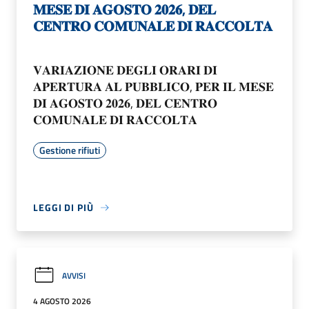
𝐌𝐄𝐒𝐄 𝐃𝐈 𝐀𝐆𝐎𝐒𝐓𝐎 𝟐𝟎𝟐𝟔, 𝐃𝐄𝐋
𝐂𝐄𝐍𝐓𝐑𝐎 𝐂𝐎𝐌𝐔𝐍𝐀𝐋𝐄 𝐃𝐈 𝐑𝐀𝐂𝐂𝐎𝐋𝐓𝐀
𝐕𝐀𝐑𝐈𝐀𝐙𝐈𝐎𝐍𝐄 𝐃𝐄𝐆𝐋𝐈 𝐎𝐑𝐀𝐑𝐈 𝐃𝐈
𝐀𝐏𝐄𝐑𝐓𝐔𝐑𝐀 𝐀𝐋 𝐏𝐔𝐁𝐁𝐋𝐈𝐂𝐎, 𝐏𝐄𝐑 𝐈𝐋 𝐌𝐄𝐒𝐄
𝐃𝐈 𝐀𝐆𝐎𝐒𝐓𝐎 𝟐𝟎𝟐𝟔, 𝐃𝐄𝐋 𝐂𝐄𝐍𝐓𝐑𝐎
𝐂𝐎𝐌𝐔𝐍𝐀𝐋𝐄 𝐃𝐈 𝐑𝐀𝐂𝐂𝐎𝐋𝐓𝐀
Gestione rifiuti
LEGGI DI PIÙ
AVVISI
4 AGOSTO 2026