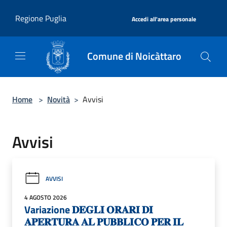
Salta al contenuto principale
|
Regione Puglia
Accedi all'area personale
Comune di Noicàttaro
Home
>
Novità
>
Avvisi
Avvisi
AVVISI
4 AGOSTO 2026
Variazione 𝐃𝐄𝐆𝐋𝐈 𝐎𝐑𝐀𝐑𝐈 𝐃𝐈
𝐀𝐏𝐄𝐑𝐓𝐔𝐑𝐀 𝐀𝐋 𝐏𝐔𝐁𝐁𝐋𝐈𝐂𝐎 𝐏𝐄𝐑 𝐈𝐋