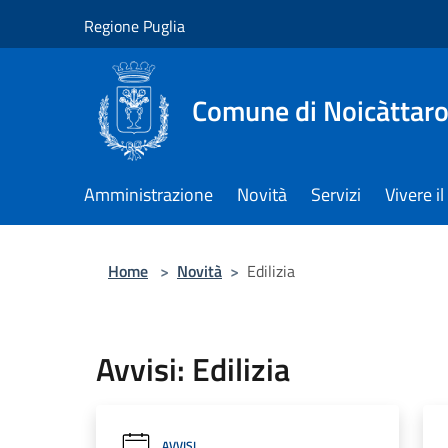
Salta al contenuto principale
Regione Puglia
Comune di Noicàttar
Amministrazione
Novità
Servizi
Vivere 
Home
>
Novità
>
Edilizia
Avvisi: Edilizia
AVVISI