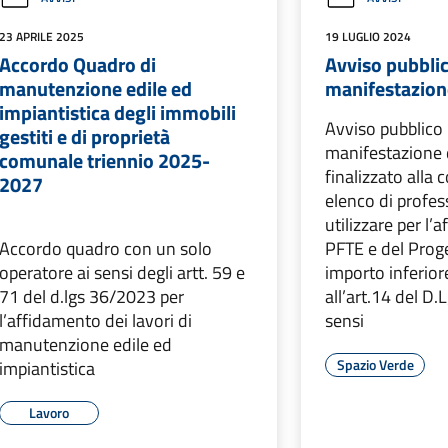
23 APRILE 2025
19 LUGLIO 2024
Accordo Quadro di
Avviso pubbli
manutenzione edile ed
manifestazione
impiantistica degli immobili
Avviso pubblico
gestiti e di proprietà
manifestazione 
comunale triennio 2025-
finalizzato alla 
2027
elenco di profes
utilizzare per l’
Accordo quadro con un solo
PFTE e del Prog
operatore ai sensi degli artt. 59 e
importo inferiore
71 del d.lgs 36/2023 per
all’art.14 del D.
l’affidamento dei lavori di
sensi
manutenzione edile ed
Spazio Verde
impiantistica
Lavoro