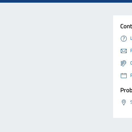
Cont
Prob