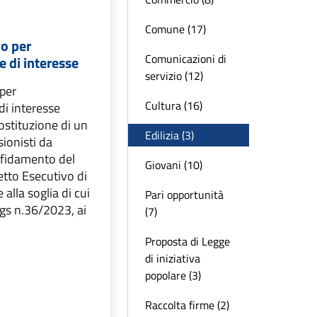
Comune (17)
co per
Comunicazioni di
 di interesse
servizio (12)
 per
Cultura (16)
di interesse
costituzione di un
Edilizia (3)
sionisti da
affidamento del
Giovani (10)
etto Esecutivo di
 alla soglia di cui
Pari opportunità
Lgs n.36/2023, ai
(7)
Proposta di Legge
di iniziativa
popolare (3)
Raccolta firme (2)