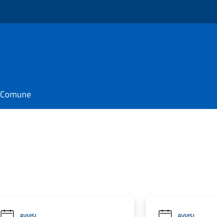
o
il Comune
AVVISI
AVVISI