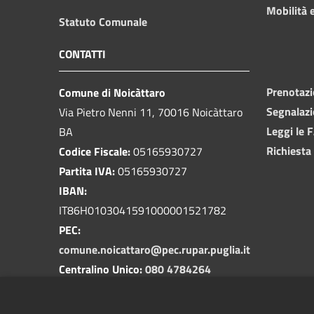
Mobilità e
Statuto Comunale
CONTATTI
Prenotaz
Comune di Noicàttaro
Segnalazi
Via Pietro Nenni 11, 70016 Noicàttaro
Leggi le 
BA
Richiesta
Codice Fiscale:
05165930727
Partita IVA:
05165930727
IBAN:
IT86H0103041591000001521782
PEC:
comune.noicattaro@pec.rupar.puglia.it
Centralino Unico:
080 4784264