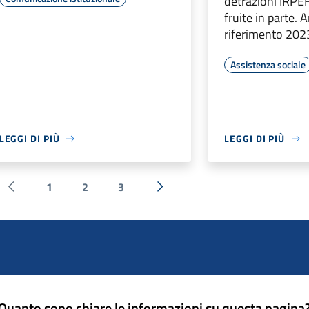
detrazioni IRPEF
fruite in parte. 
riferimento 202
Assistenza sociale
LEGGI DI PIÙ
LEGGI DI PIÙ
1
2
3
Pagina precedente
Successiva »
Quanto sono chiare le informazioni su questa pagina