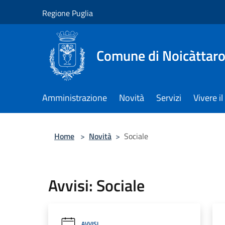
Salta al contenuto principale
Regione Puglia
Comune di Noicàttar
Amministrazione
Novità
Servizi
Vivere 
Home
>
Novità
>
Sociale
Avvisi: Sociale
AVVISI