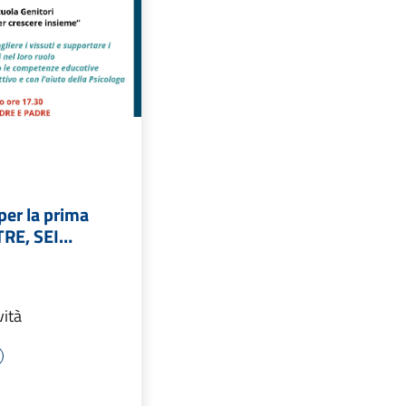
 per la prima
 TRE, SEI…
ità