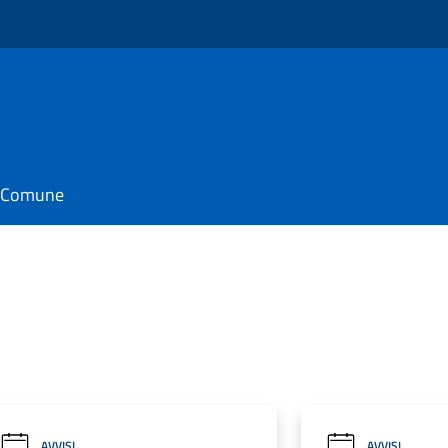
o
il Comune
AVVISI
AVVISI