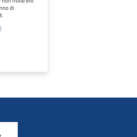
 non fruite e/o
Anno di
3.
?