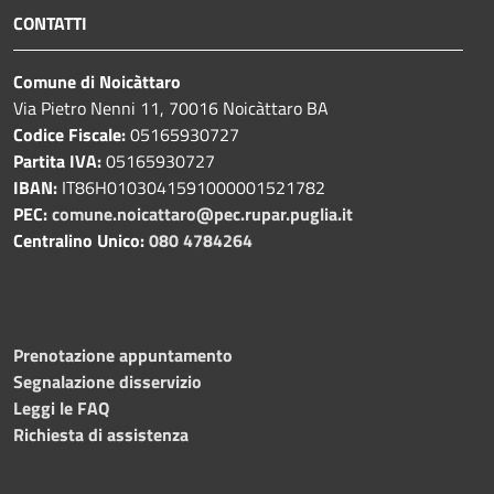
CONTATTI
Comune di Noicàttaro
Via Pietro Nenni 11, 70016 Noicàttaro BA
Codice Fiscale:
05165930727
Partita IVA:
05165930727
IBAN:
IT86H0103041591000001521782
PEC:
comune.noicattaro@pec.rupar.puglia.it
Centralino Unico:
080 4784264
Prenotazione appuntamento
Segnalazione disservizio
Leggi le FAQ
Richiesta di assistenza