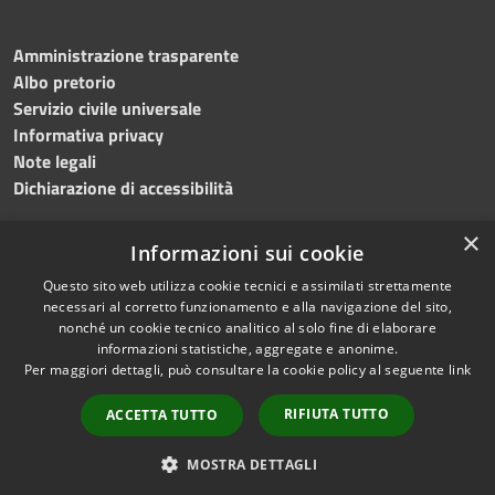
Amministrazione trasparente
Albo pretorio
Servizio civile universale
Informativa privacy
Note legali
Dichiarazione di accessibilità
×
Informazioni sui cookie
Questo sito web utilizza cookie tecnici e assimilati strettamente
RSS
Copyright © 2023 •
necessari al corretto funzionamento e alla navigazione del sito,
Accessibilità
Comune di Noicàttaro
•
nonché un cookie tecnico analitico al solo fine di elaborare
Privacy
Powered by
Municipium
informazioni statistiche, aggregate e anonime.
Cookie
Redazione
•
Portale
Per maggiori dettagli, può consultare la cookie policy al seguente
link
Mappa del sito
dipendente
RIFIUTA TUTTO
ACCETTA TUTTO
Difensore civico
WebMail Dipendenti
MOSTRA DETTAGLI