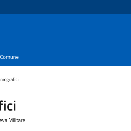
o
il Comune
emografici
ici
Leva Militare