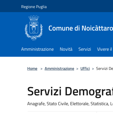
Salta al contenuto principale
Regione Puglia
Comune di Noicàttar
Amministrazione
Novità
Servizi
Vivere 
Home
>
Amministrazione
>
Uffici
>
Servizi D
Servizi Demograf
Anagrafe, Stato Civile, Elettorale, Statistica, 