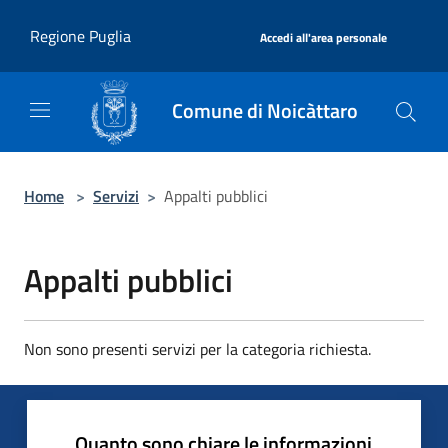
Salta al contenuto principale
|
Regione Puglia
Accedi all'area personale
Comune di Noicàttaro
Home
>
Servizi
>
Appalti pubblici
Appalti pubblici
Non sono presenti servizi per la categoria richiesta.
Quanto sono chiare le informazioni