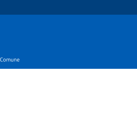
o
il Comune