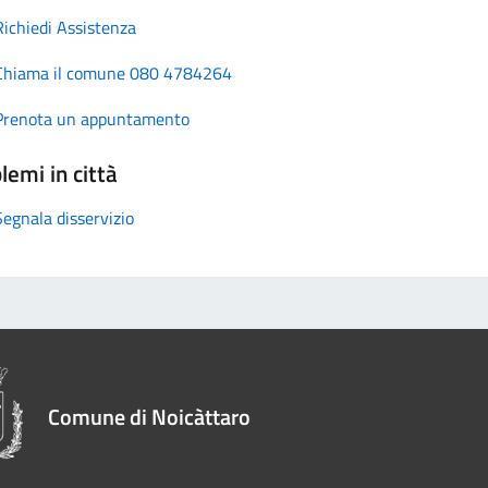
Richiedi Assistenza
Chiama il comune 080 4784264
Prenota un appuntamento
lemi in città
Segnala disservizio
Comune di Noicàttaro