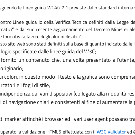
eguendo le linee guida WCAG 2.1 previste dallo standard internaz
i controlLinee guida lo della Verifica Tecnica definiti dalla Legge
formatici” e dal suo recente aggiornamento del Decreto Ministeri
e formativi a favore degli alunni disabili”.
sto sito web sono stati definiti sulla base di quanto indicato dalle
logie specificate dalle linee guida del W3C;
 fornito un contenuto che, una volta presentato all'utente
originario;
 colori, in questo modo il testo e la grafica sono comprensib
tori e i fogli di stile;
’indipendenza dai vari dispositivi (collegato alla modalità re
i di navigazione chiari e consistenti al fine di aumentare la
usti marker affinché i browser ed i vari user agent possano t
 superato la validazione HTML5 effettuata con il
W3C Validator
ed è