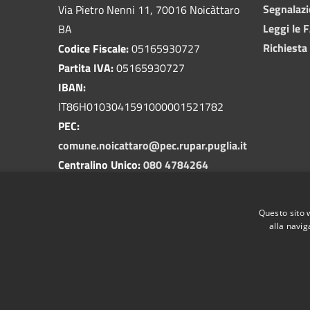
Segnalazi
Via Pietro Nenni 11, 70016 Noicàttaro
Leggi le 
BA
Richiesta
Codice Fiscale:
05165930727
Partita IVA:
05165930727
IBAN:
IT86H0103041591000001521782
PEC:
comune.noicattaro@pec.rupar.puglia.it
Centralino Unico:
080 4784264
Questo sito 
alla navig
RSS
Accessibilità
Privacy
Cookie
Mappa de