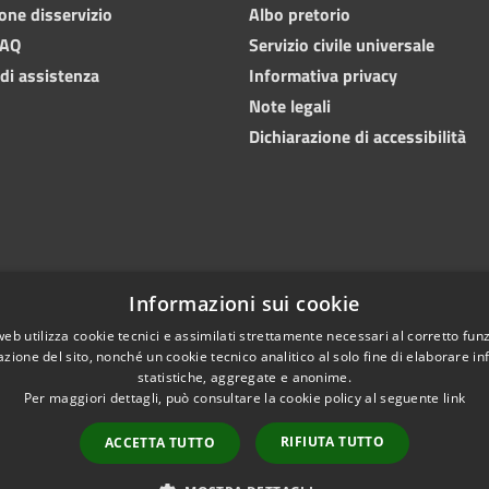
one disservizio
Albo pretorio
FAQ
Servizio civile universale
 di assistenza
Informativa privacy
Note legali
Dichiarazione di accessibilità
Informazioni sui cookie
web utilizza cookie tecnici e assimilati strettamente necessari al corretto fu
azione del sito, nonché un cookie tecnico analitico al solo fine di elaborare i
statistiche, aggregate e anonime.
Copyright © 202
l sito
Difensore civico
Per maggiori dettagli, può consultare la cookie policy al seguente
link
RIFIUTA TUTTO
ACCETTA TUTTO