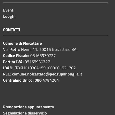
Eventi
Luoghi
CONTATTI
Comune di Noicàttaro
Via Pietro Nenni 11, 70016 Noicàttaro BA
Codice Fiscale:
05165930727
Partita IVA:
05165930727
IBAN:
IT86H0103041591000001521782
PEC:
comune.noicattaro@pec.rupar.puglia.it
Centralino Unico:
080 4784264
Prenotazione appuntamento
Segnalazione disservizio