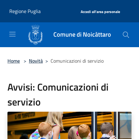
Salta al contenuto principale
|
Regione Puglia
Accedi all'area personale
Comune di Noicàttaro
Home
>
Novità
>
Comunicazioni di servizio
Avvisi: Comunicazioni di
servizio