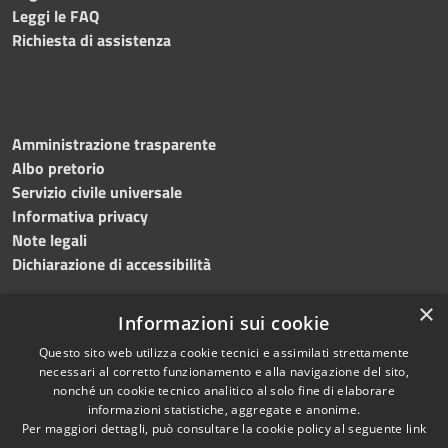
Leggi le FAQ
Richiesta di assistenza
Amministrazione trasparente
Albo pretorio
Servizio civile universale
Informativa privacy
Note legali
Dichiarazione di accessibilità
×
Informazioni sui cookie
Questo sito web utilizza cookie tecnici e assimilati strettamente
RSS
Copyright © 2023 •
necessari al corretto funzionamento e alla navigazione del sito,
Accessibilità
Comune di Noicàttaro
•
nonché un cookie tecnico analitico al solo fine di elaborare
Privacy
Powered by
Municipium
informazioni statistiche, aggregate e anonime.
Cookie
Redazione
•
Portale
Per maggiori dettagli, può consultare la cookie policy al seguente
link