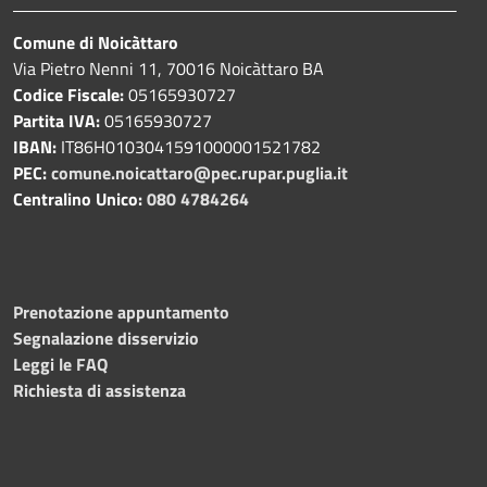
Comune di Noicàttaro
Via Pietro Nenni 11, 70016 Noicàttaro BA
Codice Fiscale:
05165930727
Partita IVA:
05165930727
IBAN:
IT86H0103041591000001521782
PEC:
comune.noicattaro@pec.rupar.puglia.it
Centralino Unico:
080 4784264
Prenotazione appuntamento
Segnalazione disservizio
Leggi le FAQ
Richiesta di assistenza