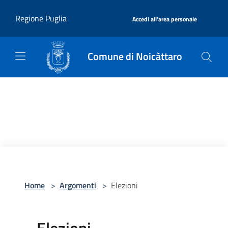
Salta al contenuto principale
|
Regione Puglia
Accedi all'area personale
Comune di Noicàttaro
Home
>
Argomenti
>
Elezioni