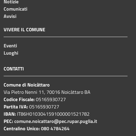
Notizie
Comunicati
Avvisi
VIVERE IL COMUNE
Eventi
Luoghi
CONTATTI
Comune di Noicàttaro
Via Pietro Nenni 11, 70016 Noicàttaro BA
Codice Fiscale:
05165930727
Partita IVA:
05165930727
IBAN:
IT86H0103041591000001521782
PEC:
comune.noicattaro@pec.rupar.puglia.it
Centralino Unico:
080 4784264