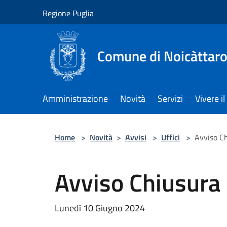
Salta al contenuto principale
Regione Puglia
Comune di Noicàttar
Amministrazione
Novità
Servizi
Vivere 
Home
>
Novità
>
Avvisi
>
Uffici
>
Avviso Ch
Avviso Chiusura 
Lunedì 10 Giugno 2024