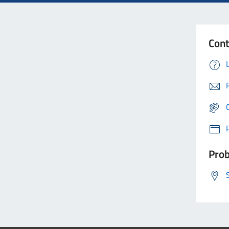
Cont
Prob