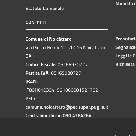
Mobilità e
Statuto Comunale
CONTATTI
Prenotaz
Comune di Noicàttaro
Segnalazi
Via Pietro Nenni 11, 70016 Noicàttaro
Leggi le 
BA
Richiesta
Codice Fiscale:
05165930727
Partita IVA:
05165930727
IBAN:
IT86H0103041591000001521782
PEC:
comune.noicattaro@pec.rupar.puglia.it
Centralino Unico:
080 4784264