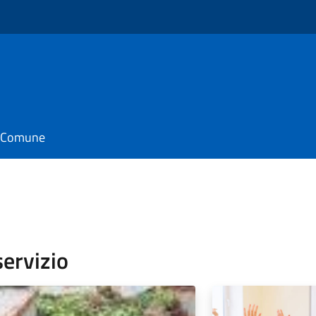
o
il Comune
servizio