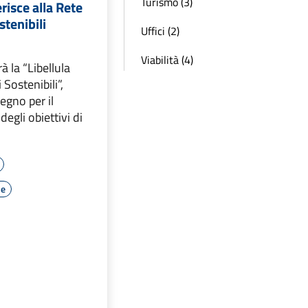
Turismo (3)
risce alla Rete
tenibili
Uffici (2)
Viabilità (4)
rà la “Libellula
Sostenibili”,
egno per il
egli obiettivi di
le