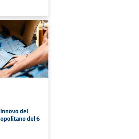
 rinnovo del
opolitano del 6