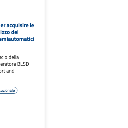
per acquisire le
lizzo dei
 semiautomatici
ascio della
operatore BLSD
ort and
tuzionale