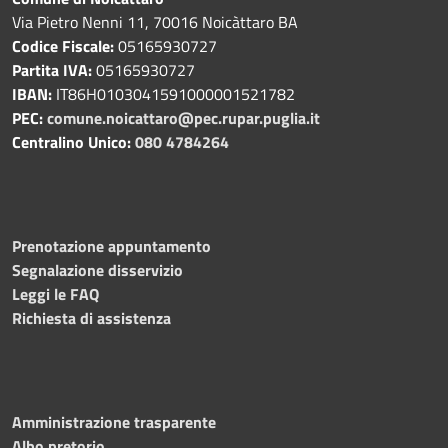
Via Pietro Nenni 11, 70016 Noicàttaro BA
Codice Fiscale:
05165930727
Partita IVA:
05165930727
IBAN:
IT86H0103041591000001521782
PEC:
comune.noicattaro@pec.rupar.puglia.it
Centralino Unico:
080 4784264
Prenotazione appuntamento
Segnalazione disservizio
Leggi le FAQ
Richiesta di assistenza
Amministrazione trasparente
Albo pretorio