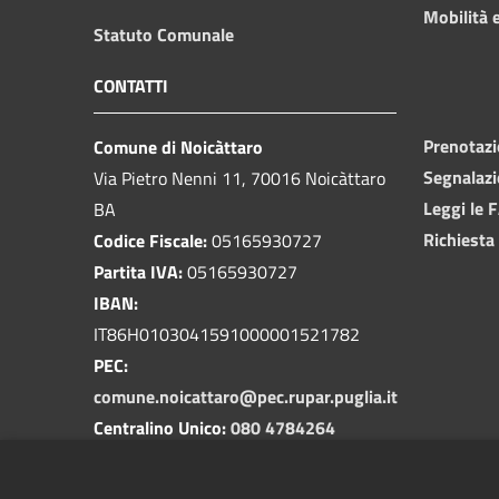
Mobilità e
Statuto Comunale
CONTATTI
Prenotaz
Comune di Noicàttaro
Segnalazi
Via Pietro Nenni 11, 70016 Noicàttaro
Leggi le 
BA
Richiesta
Codice Fiscale:
05165930727
Partita IVA:
05165930727
IBAN:
IT86H0103041591000001521782
PEC:
comune.noicattaro@pec.rupar.puglia.it
Centralino Unico:
080 4784264