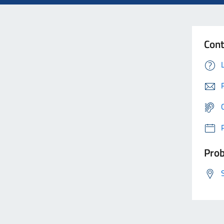
Cont
Prob