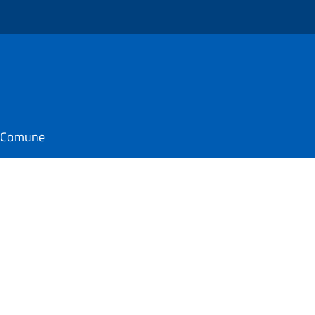
o
il Comune