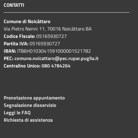
CONTATTI
Comune di Noicàttaro
Via Pietro Nenni 11, 70016 Noicàttaro BA
Codice Fiscale:
05165930727
Partita IVA:
05165930727
IBAN:
IT86H0103041591000001521782
PEC:
comune.noicattaro@pec.rupar.puglia.it
Centralino Unico:
080 4784264
Prenotazione appuntamento
Segnalazione disservizio
Leggi le FAQ
Richiesta di assistenza