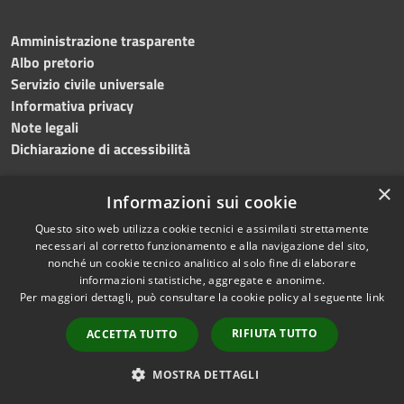
Amministrazione trasparente
Albo pretorio
Servizio civile universale
Informativa privacy
Note legali
Dichiarazione di accessibilità
×
Informazioni sui cookie
Questo sito web utilizza cookie tecnici e assimilati strettamente
RSS
Copyright © 2023 •
necessari al corretto funzionamento e alla navigazione del sito,
Accessibilità
Comune di Noicàttaro
•
nonché un cookie tecnico analitico al solo fine di elaborare
Privacy
Powered by
Municipium
informazioni statistiche, aggregate e anonime.
Cookie
Redazione
•
Portale
Per maggiori dettagli, può consultare la cookie policy al seguente
link
Mappa del sito
dipendente
RIFIUTA TUTTO
ACCETTA TUTTO
Difensore civico
WebMail Dipendenti
MOSTRA DETTAGLI