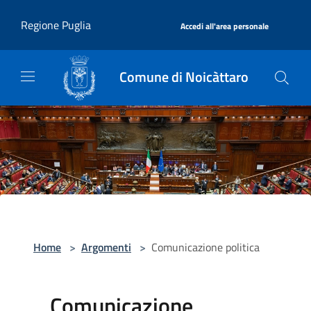
Salta al contenuto principale
|
Regione Puglia
Accedi all'area personale
Comune di Noicàttaro
Home
>
Argomenti
>
Comunicazione politica
Comunicazione