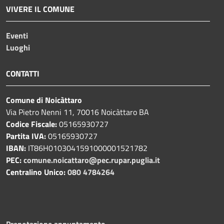
VIVERE IL COMUNE
Eventi
Luoghi
CONTATTI
Comune di Noicàttaro
Via Pietro Nenni 11, 70016 Noicàttaro BA
Codice Fiscale:
05165930727
Partita IVA:
05165930727
IBAN:
IT86H0103041591000001521782
PEC:
comune.noicattaro@pec.rupar.puglia.it
Centralino Unico:
080 4784264
Prenotazione appuntamento