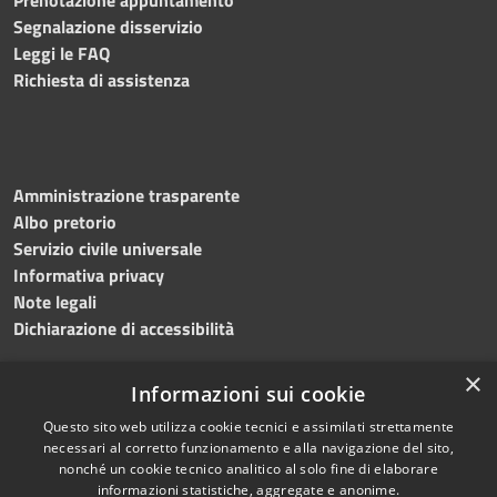
Segnalazione disservizio
Leggi le FAQ
Richiesta di assistenza
Amministrazione trasparente
Albo pretorio
Servizio civile universale
Informativa privacy
Note legali
Dichiarazione di accessibilità
×
Informazioni sui cookie
Questo sito web utilizza cookie tecnici e assimilati strettamente
RSS
Copyright © 2023 •
necessari al corretto funzionamento e alla navigazione del sito,
Accessibilità
Comune di Noicàttaro
•
nonché un cookie tecnico analitico al solo fine di elaborare
Privacy
Powered by
Municipium
informazioni statistiche, aggregate e anonime.