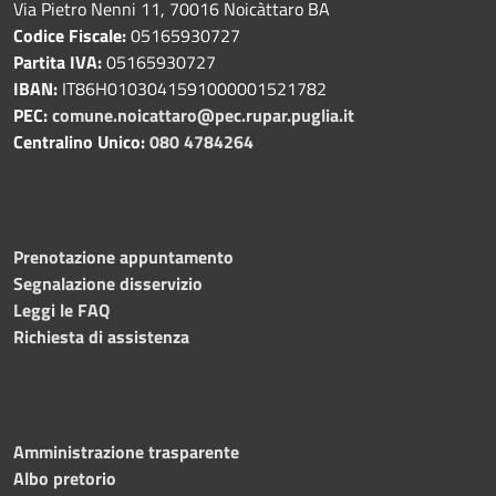
Via Pietro Nenni 11, 70016 Noicàttaro BA
Codice Fiscale:
05165930727
Partita IVA:
05165930727
IBAN:
IT86H0103041591000001521782
PEC:
comune.noicattaro@pec.rupar.puglia.it
Centralino Unico:
080 4784264
Prenotazione appuntamento
Segnalazione disservizio
Leggi le FAQ
Richiesta di assistenza
Amministrazione trasparente
Albo pretorio