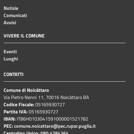
Notizie
Comunicati
Avvisi
VIVERE IL COMUNE
Eventi
Luoghi
CONTATTI
Comune di Noicàttaro
Via Pietro Nenni 11, 70016 Noicàttaro BA
Codice Fiscale:
05165930727
Partita IVA:
05165930727
IBAN:
IT86H0103041591000001521782
PEC:
comune.noicattaro@pec.rupar.puglia.it
Centralino Unico:
080 4784264