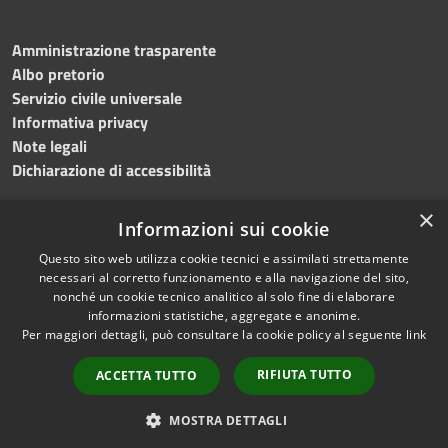
Amministrazione trasparente
Albo pretorio
Servizio civile universale
Informativa privacy
Note legali
Dichiarazione di accessibilità
×
Informazioni sui cookie
Questo sito web utilizza cookie tecnici e assimilati strettamente
RSS
Copyright © 2023 •
necessari al corretto funzionamento e alla navigazione del sito,
Accessibilità
Comune di Noicàttaro
•
nonché un cookie tecnico analitico al solo fine di elaborare
Privacy
Powered by
Municipium
informazioni statistiche, aggregate e anonime.
Cookie
Redazione
•
Portale
Per maggiori dettagli, può consultare la cookie policy al seguente
link
Mappa del sito
dipendente
RIFIUTA TUTTO
ACCETTA TUTTO
Difensore civico
WebMail Dipendenti
MOSTRA DETTAGLI