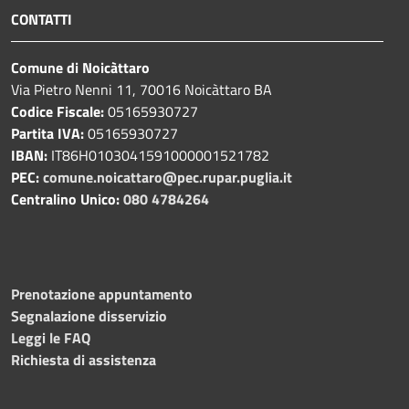
CONTATTI
Comune di Noicàttaro
Via Pietro Nenni 11, 70016 Noicàttaro BA
Codice Fiscale:
05165930727
Partita IVA:
05165930727
IBAN:
IT86H0103041591000001521782
PEC:
comune.noicattaro@pec.rupar.puglia.it
Centralino Unico:
080 4784264
Prenotazione appuntamento
Segnalazione disservizio
Leggi le FAQ
Richiesta di assistenza