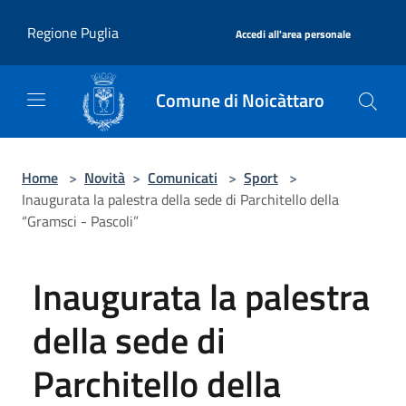
Salta al contenuto principale
|
Regione Puglia
Accedi all'area personale
Comune di Noicàttaro
Home
>
Novità
>
Comunicati
>
Sport
>
Inaugurata la palestra della sede di Parchitello della
“Gramsci - Pascoli”
Inaugurata la palestra
della sede di
Parchitello della