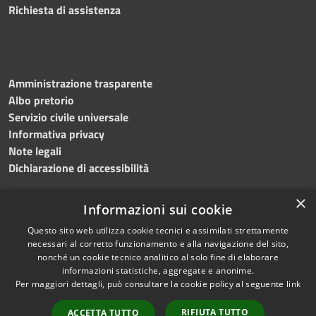
Richiesta di assistenza
Amministrazione trasparente
Albo pretorio
Servizio civile universale
Informativa privacy
Note legali
Dichiarazione di accessibilità
×
Informazioni sui cookie
Questo sito web utilizza cookie tecnici e assimilati strettamente
RSS
Copyright © 2023 •
necessari al corretto funzionamento e alla navigazione del sito,
Accessibilità
Comune di Noicàttaro
•
nonché un cookie tecnico analitico al solo fine di elaborare
Privacy
Powered by
Municipium
informazioni statistiche, aggregate e anonime.
Cookie
Redazione
•
Portale
Per maggiori dettagli, può consultare la cookie policy al seguente
link
Mappa del sito
dipendente
RIFIUTA TUTTO
ACCETTA TUTTO