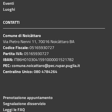
Eventi
Luoghi
CONTATTI
Comune di Noicàttaro
Via Pietro Nenni 11, 70016 Noicàttaro BA
Codice Fiscale:
05165930727
Partita IVA:
05165930727
IBAN:
IT86H0103041591000001521782
PEC:
comune.noicattaro@pec.rupar.puglia.it
Centralino Unico:
080 4784264
Prenotazione appuntamento
Segnalazione disservizio
Leggi le FAQ