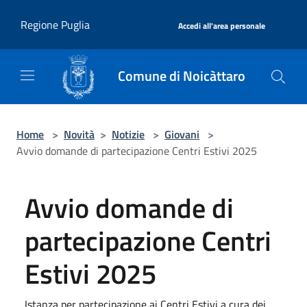
Salta al contenuto principale
|
Regione Puglia
Accedi all'area personale
Comune di Noicàttaro
Home
>
Novità
>
Notizie
>
Giovani
>
Avvio domande di partecipazione Centri Estivi 2025
Avvio domande di
partecipazione Centri
Estivi 2025
Istanza per partecipazione ai Centri Estivi a cura dei