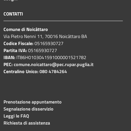
CONTATTI
Comune di Noicàttaro
Via Pietro Nenni 11, 70016 Noicàttaro BA
Codice Fiscale:
05165930727
Partita IVA:
05165930727
IBAN:
IT86H0103041591000001521782
PEC:
comune.noicattaro@pec.rupar.puglia.it
Centralino Unico:
080 4784264
Prenotazione appuntamento
Segnalazione disservizio
Leggi le FAQ
Richiesta di assistenza