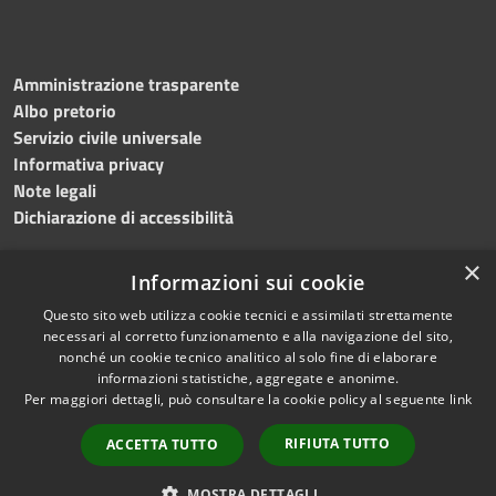
Amministrazione trasparente
Albo pretorio
Servizio civile universale
Informativa privacy
Note legali
Dichiarazione di accessibilità
×
Informazioni sui cookie
Questo sito web utilizza cookie tecnici e assimilati strettamente
RSS
Copyright © 2023 •
necessari al corretto funzionamento e alla navigazione del sito,
Accessibilità
Comune di Noicàttaro
•
nonché un cookie tecnico analitico al solo fine di elaborare
Privacy
Powered by
Municipium
informazioni statistiche, aggregate e anonime.
Cookie
Redazione
•
Portale
Per maggiori dettagli, può consultare la cookie policy al seguente
link
Mappa del sito
dipendente
RIFIUTA TUTTO
ACCETTA TUTTO
Difensore civico
WebMail Dipendenti
MOSTRA DETTAGLI