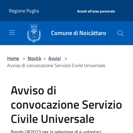
Salta al contenuto principale
|
Regione Puglia
Accedi all'area personale
Comune di Noicàttaro
Home
>
Novità
>
Avvisi
>
Avviso di convocazione Servizio Civile Universale
Avviso di
convocazione Servizio
Civile Universale
Bando UP2023 per la selezione di 4 volontari