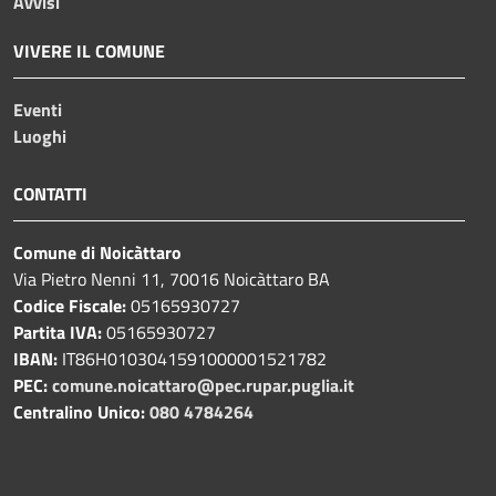
Avvisi
VIVERE IL COMUNE
Eventi
Luoghi
CONTATTI
Comune di Noicàttaro
Via Pietro Nenni 11, 70016 Noicàttaro BA
Codice Fiscale:
05165930727
Partita IVA:
05165930727
IBAN:
IT86H0103041591000001521782
PEC:
comune.noicattaro@pec.rupar.puglia.it
Centralino Unico:
080 4784264