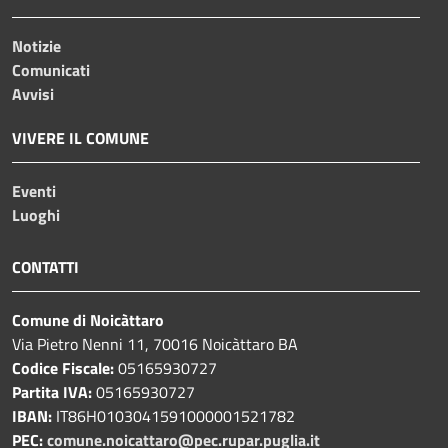
Notizie
Comunicati
Avvisi
VIVERE IL COMUNE
Eventi
Luoghi
CONTATTI
Comune di Noicàttaro
Via Pietro Nenni 11, 70016 Noicàttaro BA
Codice Fiscale:
05165930727
Partita IVA:
05165930727
IBAN:
IT86H0103041591000001521782
PEC:
comune.noicattaro@pec.rupar.puglia.it