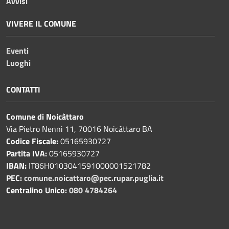
Avvisi
VIVERE IL COMUNE
Eventi
Luoghi
CONTATTI
Comune di Noicàttaro
Via Pietro Nenni 11, 70016 Noicàttaro BA
Codice Fiscale:
05165930727
Partita IVA:
05165930727
IBAN:
IT86H0103041591000001521782
PEC:
comune.noicattaro@pec.rupar.puglia.it
Centralino Unico:
080 4784264