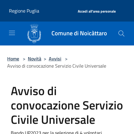
Salta al contenuto principale
|
Regione Puglia
Accedi all'area personale
Comune di Noicàttaro
Home
>
Novità
>
Avvisi
>
Avviso di convocazione Servizio Civile Universale
Avviso di
convocazione Servizio
Civile Universale
Bando UP2023 per la selezione di 4 volontari