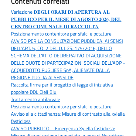
Contenuti correlati
Variazione 𝐃𝐄𝐆𝐋𝐈 𝐎𝐑𝐀𝐑𝐈 𝐃𝐈 𝐀𝐏𝐄𝐑𝐓𝐔𝐑𝐀 𝐀𝐋
𝐏𝐔𝐁𝐁𝐋𝐈𝐂𝐎 𝐏𝐄𝐑 𝐈𝐋 𝐌𝐄𝐒𝐄 𝐃𝐈 𝐀𝐆𝐎𝐒𝐓𝐎 𝟐𝟎𝟐𝟔, 𝐃𝐄𝐋
𝐂𝐄𝐍𝐓𝐑𝐎 𝐂𝐎𝐌𝐔𝐍𝐀𝐋𝐄 𝐃𝐈 𝐑𝐀𝐂𝐂𝐎𝐋𝐓𝐀
Posizionamento contenitore per sfalci e potature
AVVISO PER LA CONSULTAZIONE PUBBLICA, AI SENSI
DELL’ART. 5, CO. 2 DEL D. LGS. 175/2016, DELLO
SCHEMA DELL’ATTO DELIBERATIVO DI ACQUISIZIONE
DELLE QUOTE DI PARTECIPAZIONI SOCIALI DELL’AQP -
ACQUEDOTTO PUGLIESE SpA, ALIENATE DALLA
REGIONE PUGLIA AI SENSI DE
Raccolta firme per il progetto di legge di iniziativa
popolare DDL Cieli Blu
Trattamento antilarvale
Posizionamento contenitore per sfalci e potature
Avviso alla cittadinanza: Misure di contrasto alla xylella
fastidiosa
AVVISO PUBBLICO – Emergenza Xylella fastidiosa:
Misure di eradicazione immediata in agro di Noicattaro