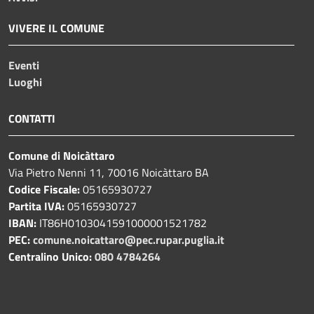
VIVERE IL COMUNE
Eventi
Luoghi
CONTATTI
Comune di Noicàttaro
Via Pietro Nenni 11, 70016 Noicàttaro BA
Codice Fiscale:
05165930727
Partita IVA:
05165930727
IBAN:
IT86H0103041591000001521782
PEC:
comune.noicattaro@pec.rupar.puglia.it
Centralino Unico:
080 4784264