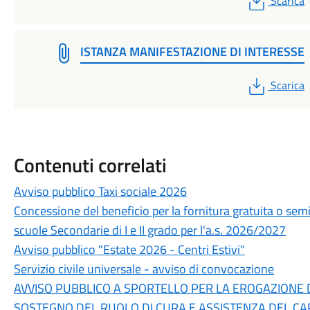
Scarica
ISTANZA MANIFESTAZIONE DI INTERESSE
PDF
Scarica
Contenuti correlati
Avviso pubblico Taxi sociale 2026
Concessione del beneficio per la fornitura gratuita o semigr
scuole Secondarie di I e II grado per l'a.s. 2026/2027
Avviso pubblico "Estate 2026 - Centri Estivi"
Servizio civile universale - avviso di convocazione
AVVISO PUBBLICO A SPORTELLO PER LA EROGAZIONE 
SOSTEGNO DEL RUOLO DI CURA E ASSISTENZA DEL CAR