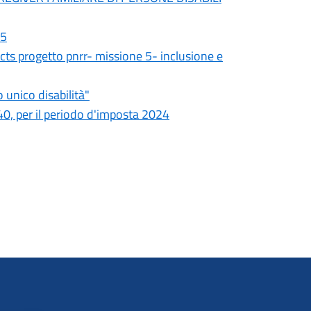
25
 cts progetto pnrr- missione 5- inclusione e
 unico disabilità"
0, per il periodo d'imposta 2024