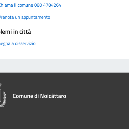
Chiama il comune 080 4784264
Prenota un appuntamento
lemi in città
Segnala disservizio
Comune di Noicàttaro