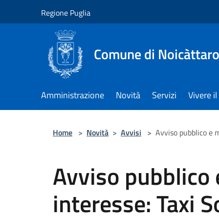
Salta al contenuto principale
Regione Puglia
Comune di Noicàttar
Amministrazione
Novità
Servizi
Vivere 
Home
>
Novità
>
Avvisi
>
Avviso pubblico e m
Avviso pubblico 
interesse: Taxi S