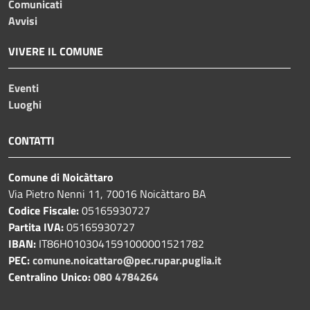
Comunicati
Avvisi
VIVERE IL COMUNE
Eventi
Luoghi
CONTATTI
Comune di Noicàttaro
Via Pietro Nenni 11, 70016 Noicàttaro BA
Codice Fiscale:
05165930727
Partita IVA:
05165930727
IBAN:
IT86H0103041591000001521782
PEC:
comune.noicattaro@pec.rupar.puglia.it
Centralino Unico:
080 4784264