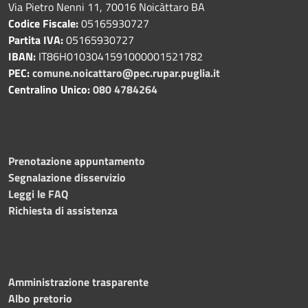
Via Pietro Nenni 11, 70016 Noicàttaro BA
Codice Fiscale:
05165930727
Partita IVA:
05165930727
IBAN:
IT86H0103041591000001521782
PEC:
comune.noicattaro@pec.rupar.puglia.it
Centralino Unico:
080 4784264
Prenotazione appuntamento
Segnalazione disservizio
Leggi le FAQ
Richiesta di assistenza
Amministrazione trasparente
Albo pretorio