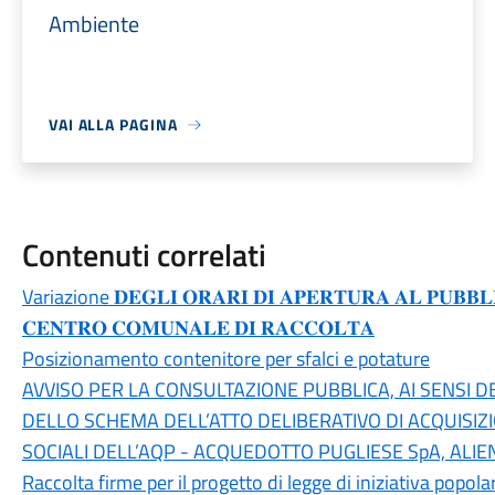
Ambiente
VAI ALLA PAGINA
Contenuti correlati
Variazione 𝐃𝐄𝐆𝐋𝐈 𝐎𝐑𝐀𝐑𝐈 𝐃𝐈 𝐀𝐏𝐄𝐑𝐓𝐔𝐑𝐀 𝐀𝐋 𝐏𝐔𝐁𝐁𝐋𝐈
𝐂𝐄𝐍𝐓𝐑𝐎 𝐂𝐎𝐌𝐔𝐍𝐀𝐋𝐄 𝐃𝐈 𝐑𝐀𝐂𝐂𝐎𝐋𝐓𝐀
Posizionamento contenitore per sfalci e potature
AVVISO PER LA CONSULTAZIONE PUBBLICA, AI SENSI DELL
DELLO SCHEMA DELL’ATTO DELIBERATIVO DI ACQUISIZ
SOCIALI DELL’AQP - ACQUEDOTTO PUGLIESE SpA, ALIE
Raccolta firme per il progetto di legge di iniziativa popola