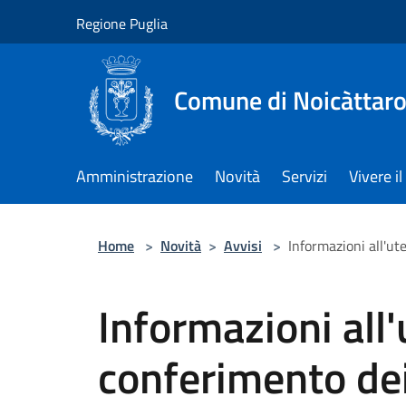
Salta al contenuto principale
Regione Puglia
Comune di Noicàttar
Amministrazione
Novità
Servizi
Vivere 
Home
>
Novità
>
Avvisi
>
Informazioni all'ut
Informazioni all'
conferimento dei