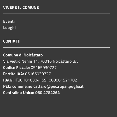
VIVERE IL COMUNE
Eventi
Luoghi
CONTATTI
Comune di Noicàttaro
Via Pietro Nenni 11, 70016 Noicàttaro BA
Codice Fiscale:
05165930727
Partita IVA:
05165930727
IBAN:
IT86H0103041591000001521782
PEC:
comune.noicattaro@pec.rupar.puglia.it
Centralino Unico:
080 4784264