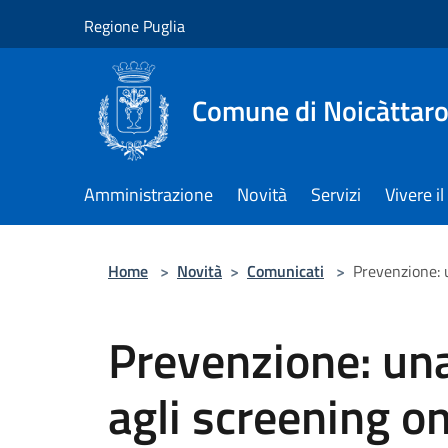
Salta al contenuto principale
Regione Puglia
Comune di Noicàttar
Amministrazione
Novità
Servizi
Vivere 
Home
>
Novità
>
Comunicati
>
Prevenzione: u
Prevenzione: una
agli screening on