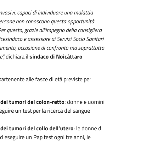
invasivi, capaci di individuare una malattia
 persone non conoscono questa opportunità
r questo, grazie all’impegno della consigliera
icesindaco e assessore ai Servizi Socio Sanitari
amento, occasione di confronto ma soprattutto
”,
dichiara il
sindaco di Noicàttaro
artenente alle fasce di età previste per
 dei tumori del colon-retto
: donne e uomini
eguire un test per la ricerca del sangue
dei tumori del collo dell’utero
: le donne di
d eseguire un Pap test ogni tre anni, le