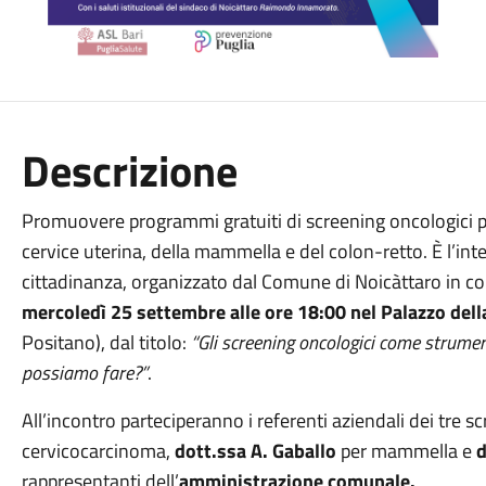
Descrizione
Promuovere programmi gratuiti di screening oncologici p
cervice uterina, della mammella e del colon-retto. È l’in
cittadinanza, organizzato dal Comune di Noicàttaro in col
mercoledì 25 settembre alle ore 18:00 nel Palazzo dell
Positano), dal titolo:
“Gli screening oncologici come strum
possiamo fare?”
.
All’incontro parteciperanno i referenti aziendali dei tre s
cervicocarcinoma,
dott.ssa A. Gaballo
per mammella e
d
rappresentanti dell’
amministrazione comunale.