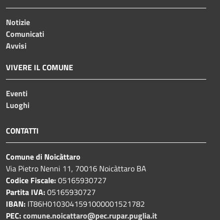
Notizie
Comunicati
Avvisi
VIVERE IL COMUNE
Eventi
Luoghi
CONTATTI
Comune di Noicàttaro
Via Pietro Nenni 11, 70016 Noicàttaro BA
Codice Fiscale:
05165930727
Partita IVA:
05165930727
IBAN:
IT86H0103041591000001521782
PEC:
comune.noicattaro@pec.rupar.puglia.it