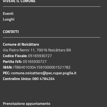
VIVERE IL COMUNE
Eventi
Luoghi
CONTATTI
Comune di Noicàttaro
Via Pietro Nenni 11, 70016 Noicàttaro BA
Codice Fiscale:
05165930727
Partita IVA:
05165930727
IBAN:
IT86H0103041591000001521782
PEC:
comune.noicattaro@pec.rupar.puglia.it
Centralino Unico:
080 4784264
Prenotazione appuntamento