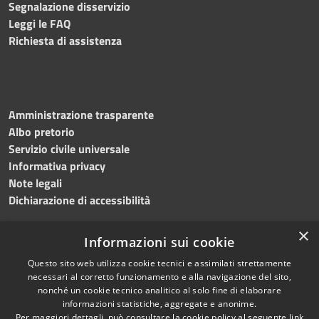
Segnalazione disservizio
Leggi le FAQ
Richiesta di assistenza
Amministrazione trasparente
Albo pretorio
Servizio civile universale
Informativa privacy
Note legali
Dichiarazione di accessibilità
×
Informazioni sui cookie
Questo sito web utilizza cookie tecnici e assimilati strettamente
RSS
Copyright © 2023 •
necessari al corretto funzionamento e alla navigazione del sito,
Accessibilità
Comune di Noicàttaro
•
nonché un cookie tecnico analitico al solo fine di elaborare
Privacy
Powered by
Municipium
informazioni statistiche, aggregate e anonime.
Per maggiori dettagli, può consultare la cookie policy al seguente
link