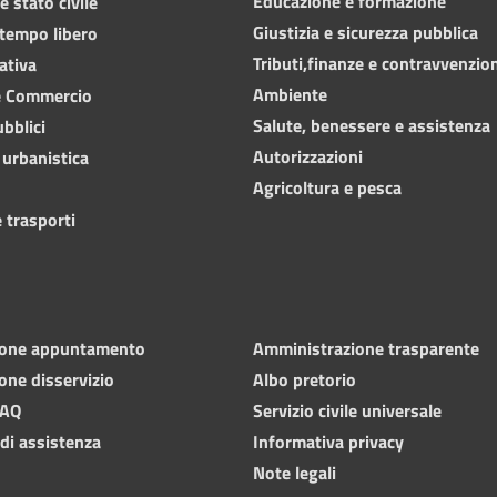
Educazione e formazione
 stato civile
Giustizia e sicurezza pubblica
 tempo libero
Tributi,finanze e contravvenzio
ativa
Ambiente
e Commercio
Salute, benessere e assistenza
ubblici
Autorizzazioni
 urbanistica
Agricoltura e pesca
 trasporti
ione appuntamento
Amministrazione trasparente
one disservizio
Albo pretorio
FAQ
Servizio civile universale
 di assistenza
Informativa privacy
Note legali