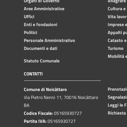
Organi di Governo
Anagrafe e
Aree Amministrative
Cultura e
Uffici
Vita lavor
Enti e fondazioni
Imprese 
Politici
Appalti p
Personale Amministrativo
Catasto e
Documenti e dati
Turismo
Mobilità e
Statuto Comunale
CONTATTI
Prenotaz
Comune di Noicàttaro
Segnalazi
Via Pietro Nenni 11, 70016 Noicàttaro
Leggi le 
BA
Richiesta
Codice Fiscale:
05165930727
Partita IVA:
05165930727