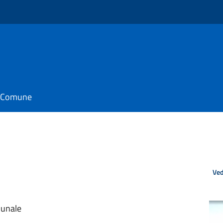
o
il Comune
Ved
munale