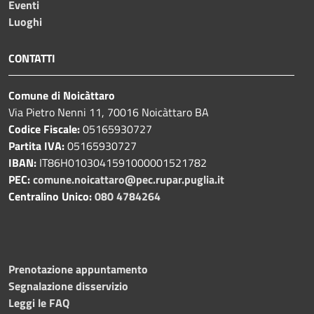
Eventi
Luoghi
CONTATTI
Comune di Noicàttaro
Via Pietro Nenni 11, 70016 Noicàttaro BA
Codice Fiscale:
05165930727
Partita IVA:
05165930727
IBAN:
IT86H0103041591000001521782
PEC:
comune.noicattaro@pec.rupar.puglia.it
Centralino Unico:
080 4784264
Prenotazione appuntamento
Segnalazione disservizio
Leggi le FAQ