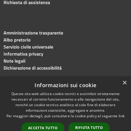
Richiesta di assistenza
Amministrazione trasparente
Albo pretorio
Servizio civile universale
Informativa privacy
Note legali
Dichiarazione di accessibilità
×
Informazioni sui cookie
Questo sito web utilizza cookie tecnici e assimilati strettamente
RSS
Copyright © 2023 •
necessari al corretto funzionamento e alla navigazione del sito,
Accessibilità
Comune di Noicàttaro
•
nonché un cookie tecnico analitico al solo fine di elaborare
Privacy
Powered by
Municipium
informazioni statistiche, aggregate e anonime.
Cookie
Redazione
•
Portale
Per maggiori dettagli, può consultare la cookie policy al seguente
link
Mappa del sito
dipendente
RIFIUTA TUTTO
ACCETTA TUTTO