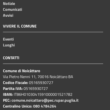
Notizie
Comunicati
Avvisi
VIVERE IL COMUNE
Eventi
Luoghi
CONTATTI
Comune di Noicàttaro
Via Pietro Nenni 11, 70016 Noicàttaro BA
Codice Fiscale:
05165930727
Partita IVA:
05165930727
IBAN:
IT86H0103041591000001521782
PEC:
comune.noicattaro@pec.rupar.puglia.it
Centralino Unico:
080 4784264