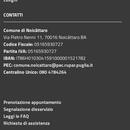
CONTATTI
Comune di Noicàttaro
Via Pietro Nenni 11, 70016 Noicàttaro BA
Codice Fiscale:
05165930727
Partita IVA:
05165930727
IBAN:
IT86H0103041591000001521782
PEC:
comune.noicattaro@pec.rupar.puglia.it
Centralino Unico:
080 4784264
Prenotazione appuntamento
Segnalazione disservizio
Leggi le FAQ
Richiesta di assistenza