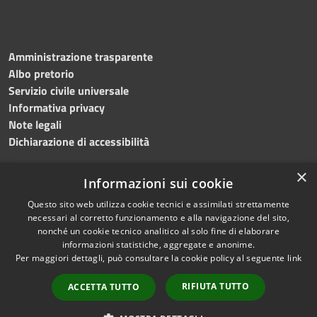
Amministrazione trasparente
Albo pretorio
Servizio civile universale
Informativa privacy
Note legali
Dichiarazione di accessibilità
×
Informazioni sui cookie
Questo sito web utilizza cookie tecnici e assimilati strettamente
RSS
Copyright © 2023 •
necessari al corretto funzionamento e alla navigazione del sito,
Accessibilità
Comune di Noicàttaro
•
nonché un cookie tecnico analitico al solo fine di elaborare
Privacy
Powered by
Municipium
informazioni statistiche, aggregate e anonime.
Cookie
Redazione
•
Portale
Per maggiori dettagli, può consultare la cookie policy al seguente
link
Mappa del sito
dipendente
RIFIUTA TUTTO
ACCETTA TUTTO
Difensore civico
WebMail Dipendenti