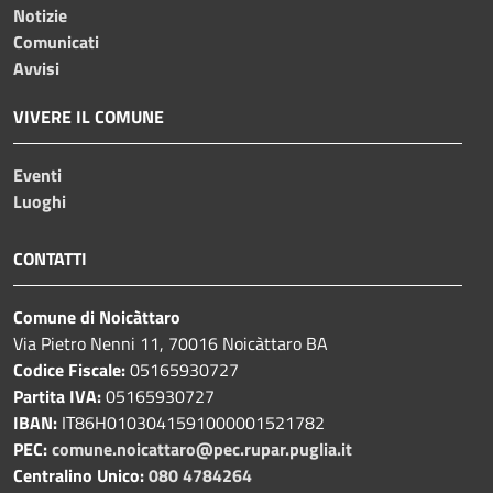
Notizie
Comunicati
Avvisi
VIVERE IL COMUNE
Eventi
Luoghi
CONTATTI
Comune di Noicàttaro
Via Pietro Nenni 11, 70016 Noicàttaro BA
Codice Fiscale:
05165930727
Partita IVA:
05165930727
IBAN:
IT86H0103041591000001521782
PEC:
comune.noicattaro@pec.rupar.puglia.it
Centralino Unico:
080 4784264