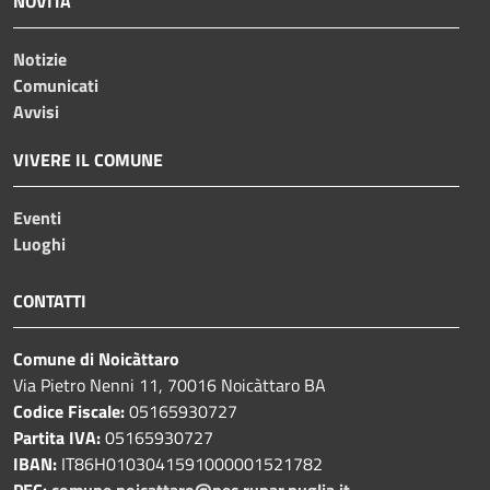
NOVITÀ
Notizie
Comunicati
Avvisi
VIVERE IL COMUNE
Eventi
Luoghi
CONTATTI
Comune di Noicàttaro
Via Pietro Nenni 11, 70016 Noicàttaro BA
Codice Fiscale:
05165930727
Partita IVA:
05165930727
IBAN:
IT86H0103041591000001521782
PEC:
comune.noicattaro@pec.rupar.puglia.it