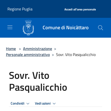
Salta al contenuto principale
|
Regione Puglia
Accedi all'area personale
Comune di Noicàttaro
Home
>
Amministrazione
>
Personale amministrativo
>
Sovr. Vito Pasqualicchio
Sovr. Vito
Pasqualicchio
Condividi
Vedi azioni