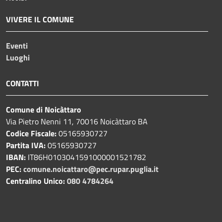
VIVERE IL COMUNE
Eventi
Luoghi
CONTATTI
Comune di Noicàttaro
Via Pietro Nenni 11, 70016 Noicàttaro BA
Codice Fiscale:
05165930727
Partita IVA:
05165930727
IBAN:
IT86H0103041591000001521782
PEC:
comune.noicattaro@pec.rupar.puglia.it
Centralino Unico:
080 4784264