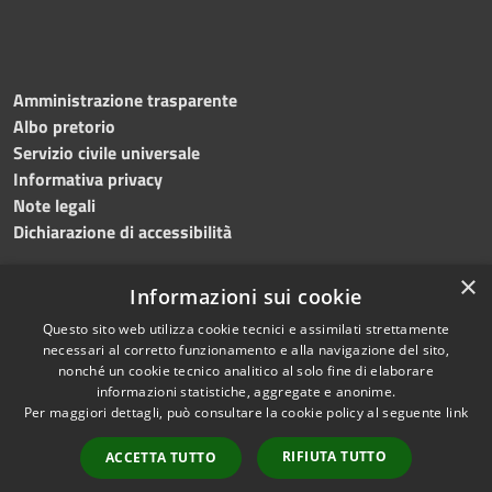
Amministrazione trasparente
Albo pretorio
Servizio civile universale
Informativa privacy
Note legali
Dichiarazione di accessibilità
×
Informazioni sui cookie
Questo sito web utilizza cookie tecnici e assimilati strettamente
RSS
Copyright © 2023 •
necessari al corretto funzionamento e alla navigazione del sito,
Accessibilità
Comune di Noicàttaro
•
nonché un cookie tecnico analitico al solo fine di elaborare
Privacy
Powered by
Municipium
informazioni statistiche, aggregate e anonime.
Cookie
Redazione
•
Portale
Per maggiori dettagli, può consultare la cookie policy al seguente
link
Mappa del sito
dipendente
RIFIUTA TUTTO
ACCETTA TUTTO
Difensore civico
WebMail Dipendenti