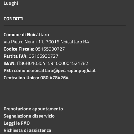
Luoghi
CONTATTI
Comune di Noicàttaro
Via Pietro Nenni 11, 70016 Noicàttaro BA
Codice Fiscale:
05165930727
Partita IVA:
05165930727
IBAN:
IT86H0103041591000001521782
PEC:
comune.noicattaro@pec.rupar.puglia.it
Centralino Unico:
080 4784264
Prenotazione appuntamento
Segnalazione disservizio
Leggi le FAQ
Richiesta di assistenza