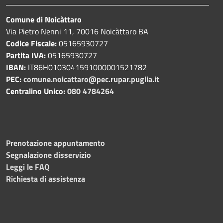
Comune di Noicàttaro
Via Pietro Nenni 11, 70016 Noicàttaro BA
Codice Fiscale:
05165930727
Partita IVA:
05165930727
IBAN:
IT86H0103041591000001521782
PEC:
comune.noicattaro@pec.rupar.puglia.it
Centralino Unico:
080 4784264
Prenotazione appuntamento
Segnalazione disservizio
Leggi le FAQ
Richiesta di assistenza