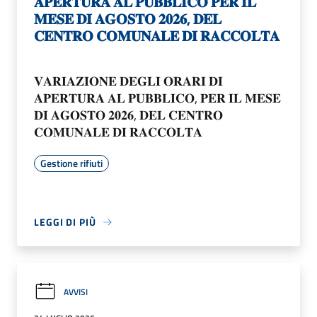
𝐀𝐏𝐄𝐑𝐓𝐔𝐑𝐀 𝐀𝐋 𝐏𝐔𝐁𝐁𝐋𝐈𝐂𝐎 𝐏𝐄𝐑 𝐈𝐋
𝐌𝐄𝐒𝐄 𝐃𝐈 𝐀𝐆𝐎𝐒𝐓𝐎 𝟐𝟎𝟐𝟔, 𝐃𝐄𝐋
𝐂𝐄𝐍𝐓𝐑𝐎 𝐂𝐎𝐌𝐔𝐍𝐀𝐋𝐄 𝐃𝐈 𝐑𝐀𝐂𝐂𝐎𝐋𝐓𝐀
𝐕𝐀𝐑𝐈𝐀𝐙𝐈𝐎𝐍𝐄 𝐃𝐄𝐆𝐋𝐈 𝐎𝐑𝐀𝐑𝐈 𝐃𝐈
𝐀𝐏𝐄𝐑𝐓𝐔𝐑𝐀 𝐀𝐋 𝐏𝐔𝐁𝐁𝐋𝐈𝐂𝐎, 𝐏𝐄𝐑 𝐈𝐋 𝐌𝐄𝐒𝐄
𝐃𝐈 𝐀𝐆𝐎𝐒𝐓𝐎 𝟐𝟎𝟐𝟔, 𝐃𝐄𝐋 𝐂𝐄𝐍𝐓𝐑𝐎
𝐂𝐎𝐌𝐔𝐍𝐀𝐋𝐄 𝐃𝐈 𝐑𝐀𝐂𝐂𝐎𝐋𝐓𝐀
Gestione rifiuti
LEGGI DI PIÙ
AVVISI