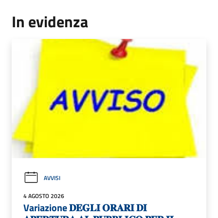
In evidenza
AVVISI
4 AGOSTO 2026
Variazione 𝐃𝐄𝐆𝐋𝐈 𝐎𝐑𝐀𝐑𝐈 𝐃𝐈