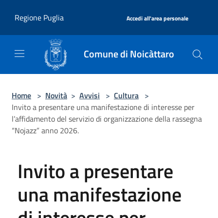
Salta al contenuto principale
|
Regione Puglia
Accedi all'area personale
Comune di Noicàttaro
Home
>
Novità
>
Avvisi
>
Cultura
>
Invito a presentare una manifestazione di interesse per
l’affidamento del servizio di organizzazione della rassegna
“Nojazz” anno 2026.
Invito a presentare
una manifestazione
di interesse per