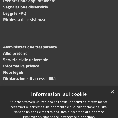
Prenotazione appuntamento
Segnalazione disservizio
Leggi le FAQ
Richiesta di assistenza
Amministrazione trasparente
Albo pretorio
Servizio civile universale
Informativa privacy
Note legali
Dichiarazione di accessibilità
×
Informazioni sui cookie
Questo sito web utilizza cookie tecnici e assimilati strettamente
RSS
Copyright © 2023 •
necessari al corretto funzionamento e alla navigazione del sito,
Accessibilità
Comune di Noicàttaro
•
nonché un cookie tecnico analitico al solo fine di elaborare
Privacy
Powered by
Municipium
informazioni statistiche, aggregate e anonime.