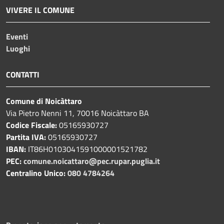
VIVERE IL COMUNE
Eventi
Luoghi
CONTATTI
Comune di Noicàttaro
Via Pietro Nenni 11, 70016 Noicàttaro BA
Codice Fiscale:
05165930727
Partita IVA:
05165930727
IBAN:
IT86H0103041591000001521782
PEC:
comune.noicattaro@pec.rupar.puglia.it
Centralino Unico:
080 4784264