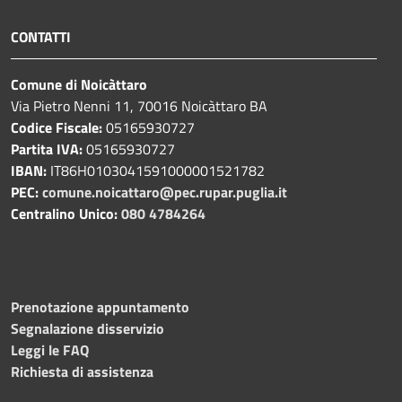
CONTATTI
Comune di Noicàttaro
Via Pietro Nenni 11, 70016 Noicàttaro BA
Codice Fiscale:
05165930727
Partita IVA:
05165930727
IBAN:
IT86H0103041591000001521782
PEC:
comune.noicattaro@pec.rupar.puglia.it
Centralino Unico:
080 4784264
Prenotazione appuntamento
Segnalazione disservizio
Leggi le FAQ
Richiesta di assistenza