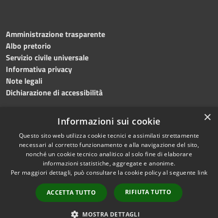
Amministrazione trasparente
Albo pretorio
Servizio civile universale
Informativa privacy
Note legali
Dichiarazione di accessibilità
×
Informazioni sui cookie
Questo sito web utilizza cookie tecnici e assimilati strettamente
RSS
Copyright © 2023 •
necessari al corretto funzionamento e alla navigazione del sito,
Accessibilità
Comune di Noicàttaro
•
nonché un cookie tecnico analitico al solo fine di elaborare
Privacy
Powered by
Municipium
informazioni statistiche, aggregate e anonime.
Cookie
Redazione
•
Portale
Per maggiori dettagli, può consultare la cookie policy al seguente
link
Mappa del sito
dipendente
RIFIUTA TUTTO
ACCETTA TUTTO
Difensore civico
WebMail Dipendenti
MOSTRA DETTAGLI