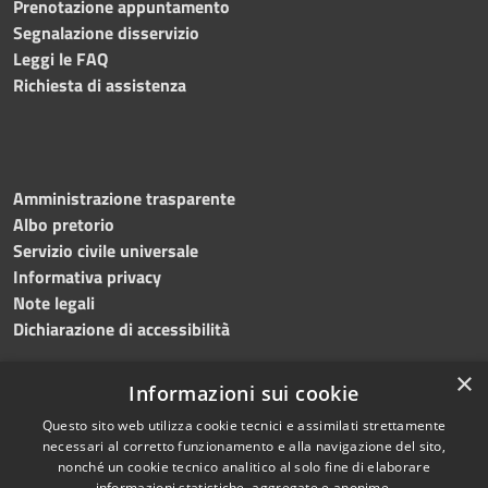
Prenotazione appuntamento
Segnalazione disservizio
Leggi le FAQ
Richiesta di assistenza
Amministrazione trasparente
Albo pretorio
Servizio civile universale
Informativa privacy
Note legali
Dichiarazione di accessibilità
×
Informazioni sui cookie
Questo sito web utilizza cookie tecnici e assimilati strettamente
RSS
Copyright © 2023 •
necessari al corretto funzionamento e alla navigazione del sito,
Accessibilità
Comune di Noicàttaro
•
nonché un cookie tecnico analitico al solo fine di elaborare
Privacy
Powered by
Municipium
informazioni statistiche, aggregate e anonime.