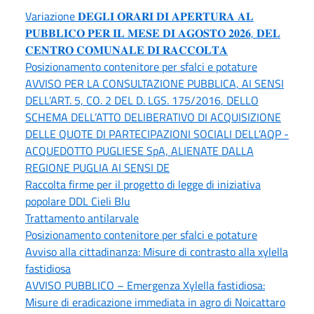
Variazione 𝐃𝐄𝐆𝐋𝐈 𝐎𝐑𝐀𝐑𝐈 𝐃𝐈 𝐀𝐏𝐄𝐑𝐓𝐔𝐑𝐀 𝐀𝐋
𝐏𝐔𝐁𝐁𝐋𝐈𝐂𝐎 𝐏𝐄𝐑 𝐈𝐋 𝐌𝐄𝐒𝐄 𝐃𝐈 𝐀𝐆𝐎𝐒𝐓𝐎 𝟐𝟎𝟐𝟔, 𝐃𝐄𝐋
𝐂𝐄𝐍𝐓𝐑𝐎 𝐂𝐎𝐌𝐔𝐍𝐀𝐋𝐄 𝐃𝐈 𝐑𝐀𝐂𝐂𝐎𝐋𝐓𝐀
Posizionamento contenitore per sfalci e potature
AVVISO PER LA CONSULTAZIONE PUBBLICA, AI SENSI
DELL’ART. 5, CO. 2 DEL D. LGS. 175/2016, DELLO
SCHEMA DELL’ATTO DELIBERATIVO DI ACQUISIZIONE
DELLE QUOTE DI PARTECIPAZIONI SOCIALI DELL’AQP -
ACQUEDOTTO PUGLIESE SpA, ALIENATE DALLA
REGIONE PUGLIA AI SENSI DE
Raccolta firme per il progetto di legge di iniziativa
popolare DDL Cieli Blu
Trattamento antilarvale
Posizionamento contenitore per sfalci e potature
Avviso alla cittadinanza: Misure di contrasto alla xylella
fastidiosa
AVVISO PUBBLICO – Emergenza Xylella fastidiosa:
Misure di eradicazione immediata in agro di Noicattaro