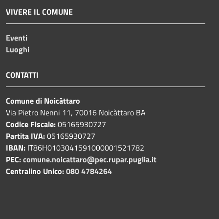
VIVERE IL COMUNE
Eventi
Luoghi
CONTATTI
Comune di Noicàttaro
Via Pietro Nenni 11, 70016 Noicàttaro BA
Codice Fiscale:
05165930727
Partita IVA:
05165930727
IBAN:
IT86H0103041591000001521782
PEC:
comune.noicattaro@pec.rupar.puglia.it
Centralino Unico:
080 4784264