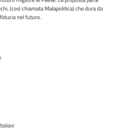
echi, (così chiamata Malapolitica) che dura da
iducia nel futuro.
e
taliani