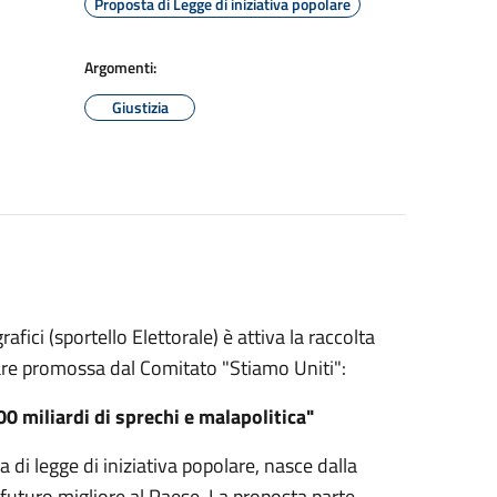
Proposta di Legge di iniziativa popolare
Argomenti:
Giustizia
afici (sportello Elettorale) è attiva la raccolta
olare promossa dal Comitato "Stiamo Uniti":
00 miliardi di sprechi e malapolitica"
 legge di iniziativa popolare, nasce dalla
futuro migliore al Paese. La proposta parte