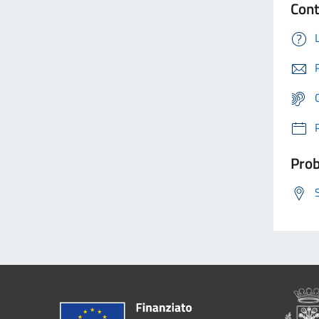
Cont
Prob