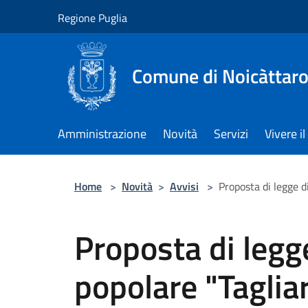
Salta al contenuto principale
Regione Puglia
Comune di Noicàttar
Amministrazione
Novità
Servizi
Vivere 
Home
>
Novità
>
Avvisi
>
Proposta di legge di
Proposta di legge
popolare "Tagliar