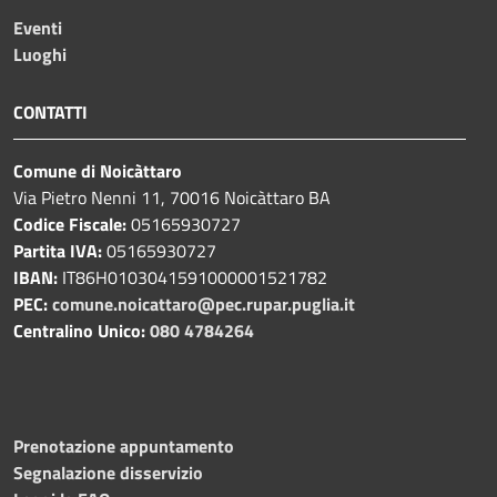
Eventi
Luoghi
CONTATTI
Comune di Noicàttaro
Via Pietro Nenni 11, 70016 Noicàttaro BA
Codice Fiscale:
05165930727
Partita IVA:
05165930727
IBAN:
IT86H0103041591000001521782
PEC:
comune.noicattaro@pec.rupar.puglia.it
Centralino Unico:
080 4784264
Prenotazione appuntamento
Segnalazione disservizio