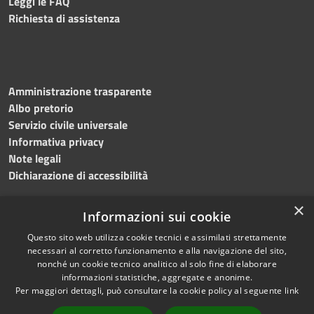
Leggi le FAQ
Richiesta di assistenza
Amministrazione trasparente
Albo pretorio
Servizio civile universale
Informativa privacy
Note legali
Dichiarazione di accessibilità
×
Informazioni sui cookie
Questo sito web utilizza cookie tecnici e assimilati strettamente
RSS
Copyright © 2023 •
necessari al corretto funzionamento e alla navigazione del sito,
Accessibilità
Comune di Noicàttaro
•
nonché un cookie tecnico analitico al solo fine di elaborare
Privacy
Powered by
Municipium
informazioni statistiche, aggregate e anonime.
Cookie
Redazione
•
Portale
Per maggiori dettagli, può consultare la cookie policy al seguente
link
Mappa del sito
dipendente